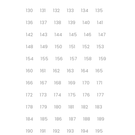
130
131
132
133
134
135
136
137
138
139
140
141
142
143
144
145
146
147
148
149
150
151
152
153
154
155
156
157
158
159
160
161
162
163
164
165
166
167
168
169
170
171
172
173
174
175
176
177
178
179
180
181
182
183
184
185
186
187
188
189
190
191
192
193
194
195