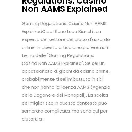
Regulations: Casino
Non AAMS Explained
Gaming Regulations: Casino Non AAMS
ExplainedCiao! Sono Luca Bianchi, un
esperto del settore del gioco d'azzardo
online. In questo articolo, esploreremo il
tema delle "Gaming Regulations:
Casino Non AAMS Explained". Se sei un
appassionato di giochi da casinò online,
probabilmente ti sei imbattuto in siti
che non hanno la licenza AAMS (Agenzia
delle Dogane e dei Monopoli). La scelta
del miglior sito in questo contesto può
sembrare complicata, ma sono qui per
aiutarti a...