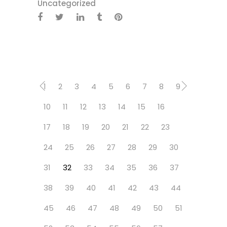
Uncategorized
1
2
3
4
5
6
7
8
9
10
11
12
13
14
15
16
17
18
19
20
21
22
23
24
25
26
27
28
29
30
31
32
33
34
35
36
37
38
39
40
41
42
43
44
45
46
47
48
49
50
51