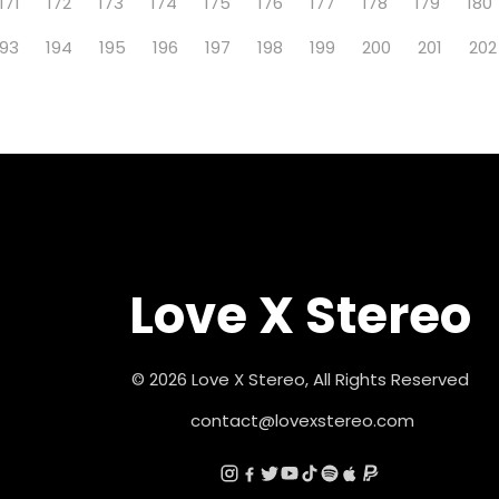
171
172
173
174
175
176
177
178
179
180
193
194
195
196
197
198
199
200
201
202
Love X Stereo
© 2026 Love X Stereo, All Rights Reserved
contact@lovexstereo.com