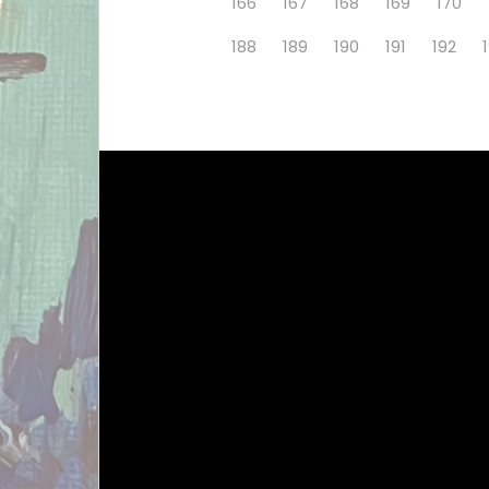
166
167
168
169
170
188
189
190
191
192