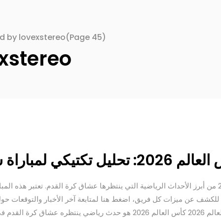
ed by lovexstereo
(Page 45)
xstereo
حليل تكتيكي لمباراة سويسرا ضد كولومبيا
تعتبر مباراة سويسرا ضد كولومبيا في كأس العالم 2026 من أبرز الأحداث الرياضية التي ينتظرها عشاق كرة القد
 للكشف عن ميزات كل فريق، اضغط هنا لمتابعة آخر الأخبار والتوقعات حول