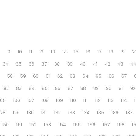
8
9
10
11
12
13
14
15
16
17
18
19
2
34
35
36
37
38
39
40
41
42
43
4
58
59
60
61
62
63
64
65
66
67
82
83
84
85
86
87
88
89
90
91
92
105
106
107
108
109
110
111
112
113
114
128
129
130
131
132
133
134
135
136
137
150
151
152
153
154
155
156
157
158
1