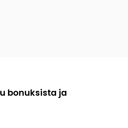
lu bonuksista ja