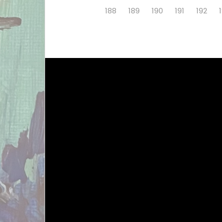
188
189
190
191
192