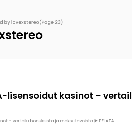
ed by lovexstereo
(Page 23)
xstereo
lisensoidut kasinot – vertai
ot - vertailu bonuksista ja maksutavoista ▶️ PELATA ...