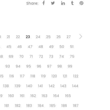
Share:
0
21
22
23
24
25
26
27
4
45
46
47
48
49
50
51
68
69
70
71
72
73
74
75
93
94
95
96
97
98
99
115
116
117
118
119
120
121
122
138
139
140
141
142
143
144
59
160
161
162
163
164
165
181
182
183
184
185
186
187