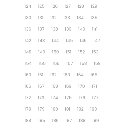
124
125
126
127
128
129
130
131
132
133
134
135
136
137
138
139
140
141
142
143
144
145
146
147
148
149
150
151
152
153
154
155
156
157
158
159
160
161
162
163
164
165
166
167
168
169
170
171
172
173
174
175
176
177
178
179
180
181
182
183
184
185
186
187
188
189