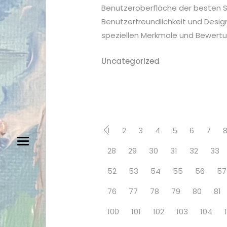
Benutzeroberfläche der besten S
Benutzerfreundlichkeit und Design
speziellen Merkmale und Bewert
Uncategorized
1
2
3
4
5
6
7
28
29
30
31
32
33
52
53
54
55
56
57
76
77
78
79
80
81
100
101
102
103
104