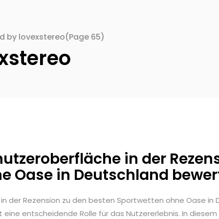
ed by lovexstereo
(Page 65)
xstereo
utzeroberfläche in der Rezen
e Oase in Deutschland bewer
in der Rezension zu den besten Sportwetten ohne Oase in
 eine entscheidende Rolle für das Nutzererlebnis. In diesem 