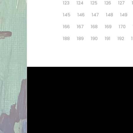
123
124
125
126
127
145
146
147
148
149
166
167
168
169
170
188
189
190
191
192