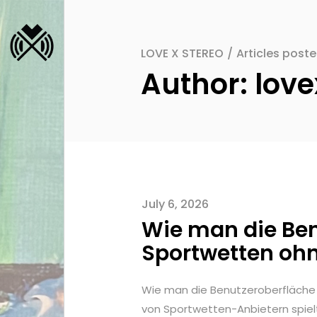
LOVE X STEREO
/
Articles post
Author: love
July 6, 2026
Wie man die Ben
Sportwetten ohn
Wie man die Benutzeroberfläche 
von Sportwetten-Anbietern spielt