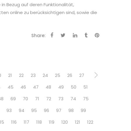
n Bezug auf deren Funktionalität,
ten online zu berücksichtigen sind, sowie die
Share:
0
21
22
23
24
25
26
27
4
45
46
47
48
49
50
51
68
69
70
71
72
73
74
75
93
94
95
96
97
98
99
115
116
117
118
119
120
121
122