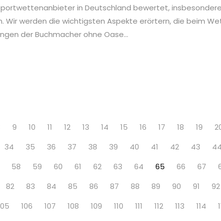
portwettenanbieter in Deutschland bewertet, insbesondere i
. Wir werden die wichtigsten Aspekte erörtern, die beim Wet
ungen der Buchmacher ohne Oase...
8
9
10
11
12
13
14
15
16
17
18
19
2
34
35
36
37
38
39
40
41
42
43
4
58
59
60
61
62
63
64
65
66
67
82
83
84
85
86
87
88
89
90
91
92
105
106
107
108
109
110
111
112
113
114