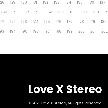
128
129
130
131
132
133
134
135
136
137
150
151
152
153
154
155
156
157
158
1
171
172
173
174
175
176
177
178
179
180
193
194
195
196
197
198
199
200
201
202
Love X Stereo
© 2026 Love X Stereo, All Rights Reserved