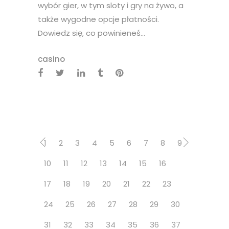
wybór gier, w tym sloty i gry na żywo, a
także wygodne opcje płatności.
Dowiedz się, co powinieneś...
casino
1
2
3
4
5
6
7
8
9
10
11
12
13
14
15
16
17
18
19
20
21
22
23
24
25
26
27
28
29
30
31
32
33
34
35
36
37