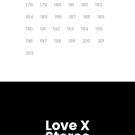
178
179
180
181
182
183
184
185
186
187
188
189
190
191
192
193
194
195
196
197
198
199
200
201
202
Love X