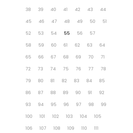
38
39
40
41
42
43
44
45
46
47
48
49
50
51
52
53
54
55
56
57
58
59
60
61
62
63
64
65
66
67
68
69
70
71
72
73
74
75
76
77
78
79
80
81
82
83
84
85
86
87
88
89
90
91
92
93
94
95
96
97
98
99
100
101
102
103
104
105
106
107
108
109
110
111