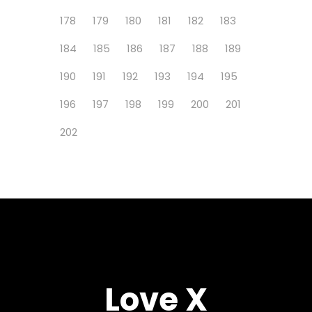
178
179
180
181
182
183
184
185
186
187
188
189
190
191
192
193
194
195
196
197
198
199
200
201
202
Love X