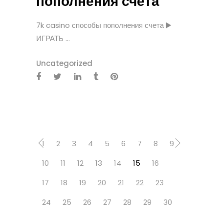
пополнения счета
7k casino способы пополнения счета ▶️
ИГРАТЬ ...
Uncategorized
1
2
3
4
5
6
7
8
9
10
11
12
13
14
15
16
17
18
19
20
21
22
23
24
25
26
27
28
29
30