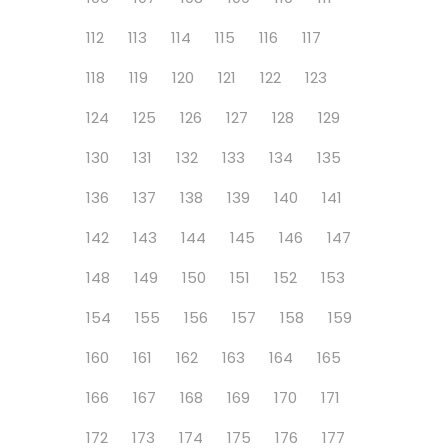
112
113
114
115
116
117
118
119
120
121
122
123
124
125
126
127
128
129
130
131
132
133
134
135
136
137
138
139
140
141
142
143
144
145
146
147
148
149
150
151
152
153
154
155
156
157
158
159
160
161
162
163
164
165
166
167
168
169
170
171
172
173
174
175
176
177