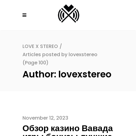
LOVE X STEREO
/
Articles posted by lovexstereo
(Page 100)
Author: lovexstereo
November 12, 2023
Обзор казино Вавада