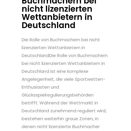
Buchmachern bei
nicht lizenzierten
Wettanbietern in
Deutschland
Die Rolle von Buchmachern bei nicht
lizenzierten Wettanbietern in
DeutschlandDie Rolle von Buchmachern
bei nicht lizenzierten Wettanbietern in
Deutschland ist eine komplexe
Angelegenheit, die viele Sportwetten-
Enthusiasten und
Glücksspielregulierungsbehörden
betrifft. Während der Wettmarkt in
Deutschland zunehmend reguliert wird,
bestehen weiterhin graue Zonen, in
denen nicht lizenzierte Buchmacher