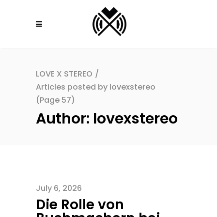
LOVE X STEREO
/
Articles posted by lovexstereo
(Page 57)
Author: lovexstereo
July 6, 2026
Die Rolle von