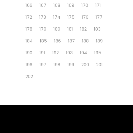
166
167
168
169
170
171
172
173
174
175
176
177
178
179
180
181
182
183
184
185
186
187
188
189
190
191
192
193
194
195
196
197
198
199
200
201
202