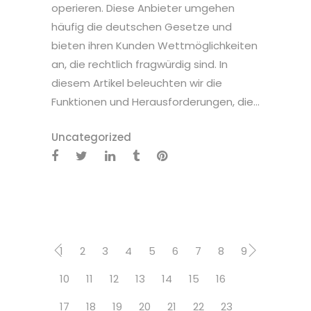
operieren. Diese Anbieter umgehen
häufig die deutschen Gesetze und
bieten ihren Kunden Wettmöglichkeiten
an, die rechtlich fragwürdig sind. In
diesem Artikel beleuchten wir die
Funktionen und Herausforderungen, die...
Uncategorized
1
2
3
4
5
6
7
8
9
10
11
12
13
14
15
16
17
18
19
20
21
22
23