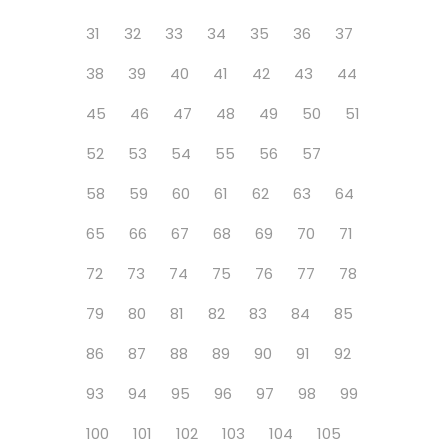
31
32
33
34
35
36
37
38
39
40
41
42
43
44
45
46
47
48
49
50
51
52
53
54
55
56
57
58
59
60
61
62
63
64
65
66
67
68
69
70
71
72
73
74
75
76
77
78
79
80
81
82
83
84
85
86
87
88
89
90
91
92
93
94
95
96
97
98
99
100
101
102
103
104
105