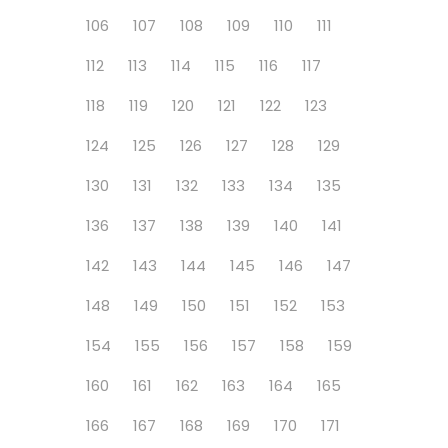
106
107
108
109
110
111
112
113
114
115
116
117
118
119
120
121
122
123
124
125
126
127
128
129
130
131
132
133
134
135
136
137
138
139
140
141
142
143
144
145
146
147
148
149
150
151
152
153
154
155
156
157
158
159
160
161
162
163
164
165
166
167
168
169
170
171