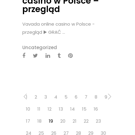
casino w Polsce –
przegląd
Vavada online casino w Polsce -
przegląd ▶️ GRAĆ ...
Uncategorized
1
2
3
4
5
6
7
8
9
10
11
12
13
14
15
16
17
18
19
20
21
22
23
24
25
26
27
28
29
30