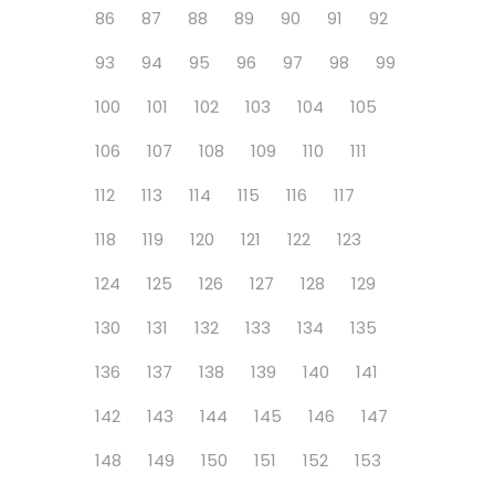
86
87
88
89
90
91
92
93
94
95
96
97
98
99
100
101
102
103
104
105
106
107
108
109
110
111
112
113
114
115
116
117
118
119
120
121
122
123
124
125
126
127
128
129
130
131
132
133
134
135
136
137
138
139
140
141
142
143
144
145
146
147
148
149
150
151
152
153