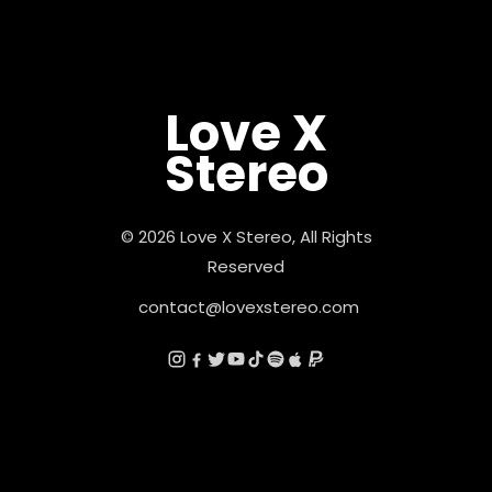
Love X
Stereo
© 2026 Love X Stereo, All Rights
Reserved
contact@lovexstereo.com