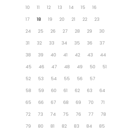
10
11
12
13
14
15
16
17
18
19
20
21
22
23
24
25
26
27
28
29
30
31
32
33
34
35
36
37
38
39
40
41
42
43
44
45
46
47
48
49
50
51
52
53
54
55
56
57
58
59
60
61
62
63
64
65
66
67
68
69
70
71
72
73
74
75
76
77
78
79
80
81
82
83
84
85