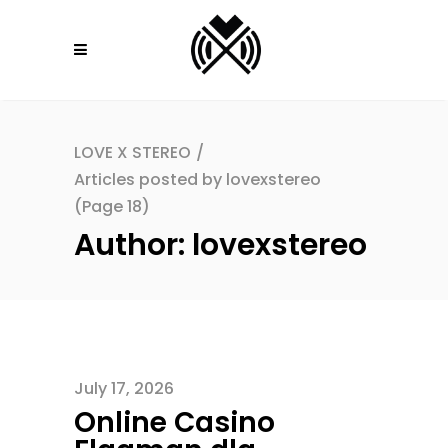
LOVE X STEREO
/
Articles posted by lovexstereo
(Page 18)
Author: lovexstereo
July 17, 2026
Online Casino