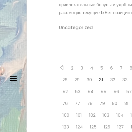
привлекательные бонусы и удобный 
рассмотрю текущие 1хБет позиции 
Uncategorized
1
2
3
4
5
6
7
28
29
30
31
32
33
52
53
54
55
56
57
76
77
78
79
80
81
100
101
102
103
104
123
124
125
126
127