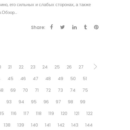
но, его сильных и слабых сторонах, а также
Обзор...
Share:
0
21
22
23
24
25
26
27
4
45
46
47
48
49
50
51
68
69
70
71
72
73
74
75
93
94
95
96
97
98
99
115
116
117
118
119
120
121
122
138
139
140
141
142
143
144