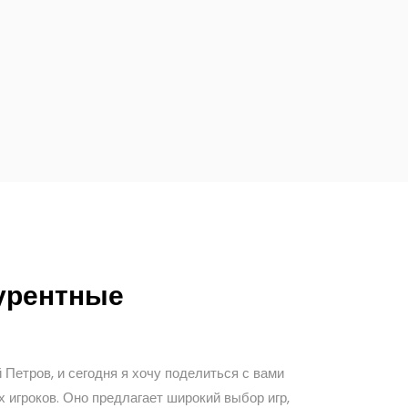
курентные
Петров, и сегодня я хочу поделиться с вами
х игроков. Оно предлагает широкий выбор игр,