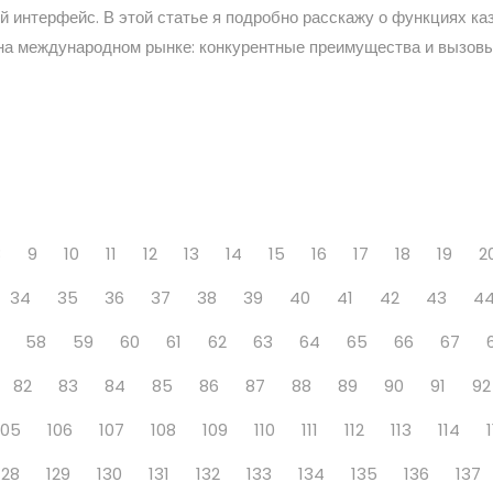
интерфейс. В этой статье я подробно расскажу о функциях кази
на международном рынке: конкурентные преимущества и вызовы.
8
9
10
11
12
13
14
15
16
17
18
19
2
34
35
36
37
38
39
40
41
42
43
4
58
59
60
61
62
63
64
65
66
67
82
83
84
85
86
87
88
89
90
91
92
105
106
107
108
109
110
111
112
113
114
128
129
130
131
132
133
134
135
136
137