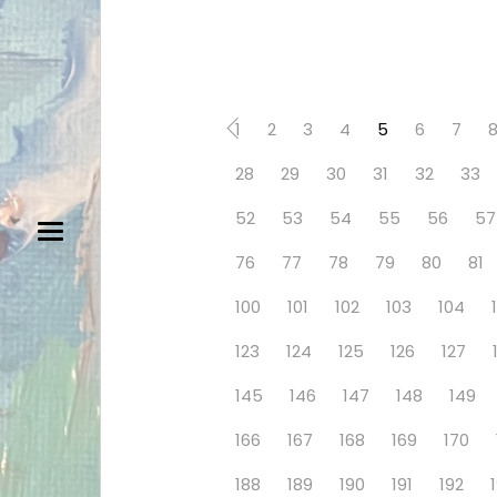
1
2
3
4
5
6
7
28
29
30
31
32
33
52
53
54
55
56
57
76
77
78
79
80
81
100
101
102
103
104
123
124
125
126
127
145
146
147
148
149
166
167
168
169
170
188
189
190
191
192