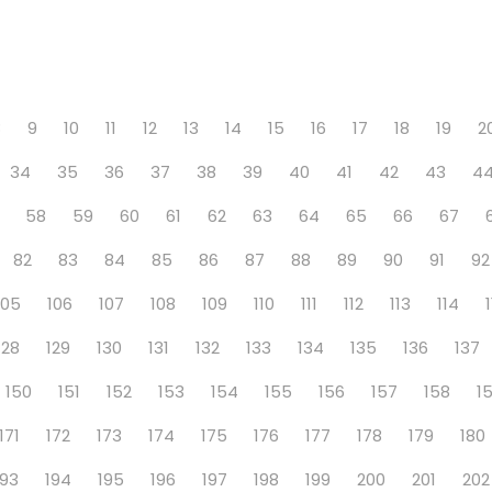
8
9
10
11
12
13
14
15
16
17
18
19
2
34
35
36
37
38
39
40
41
42
43
4
58
59
60
61
62
63
64
65
66
67
82
83
84
85
86
87
88
89
90
91
92
105
106
107
108
109
110
111
112
113
114
128
129
130
131
132
133
134
135
136
137
150
151
152
153
154
155
156
157
158
1
171
172
173
174
175
176
177
178
179
180
193
194
195
196
197
198
199
200
201
202