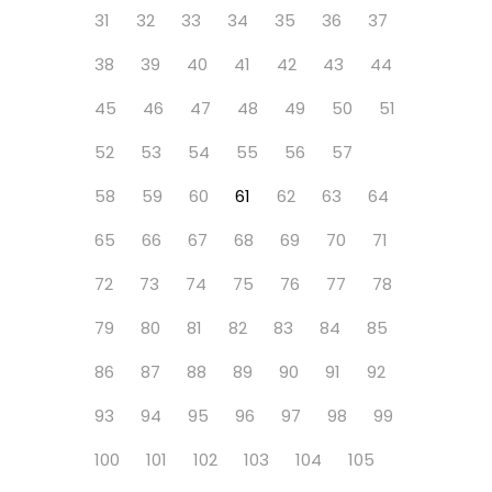
31
32
33
34
35
36
37
38
39
40
41
42
43
44
45
46
47
48
49
50
51
52
53
54
55
56
57
58
59
60
61
62
63
64
65
66
67
68
69
70
71
72
73
74
75
76
77
78
79
80
81
82
83
84
85
86
87
88
89
90
91
92
93
94
95
96
97
98
99
100
101
102
103
104
105