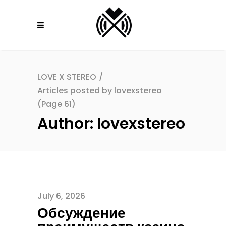
LOVE X STEREO
/
Articles posted by lovexstereo
(Page 61)
Author: lovexstereo
July 6, 2026
Обсуждение