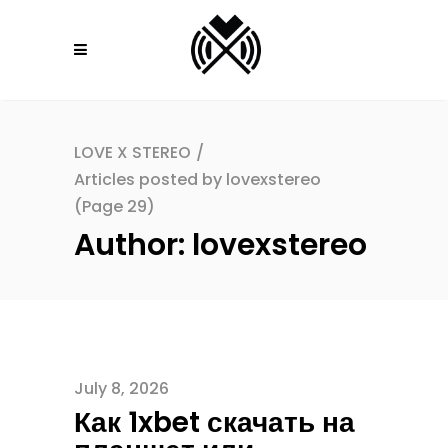
LOVE X STEREO
/
Articles posted by lovexstereo
(Page 29)
Author: lovexstereo
July 8, 2026
Как 1xbet скачать на