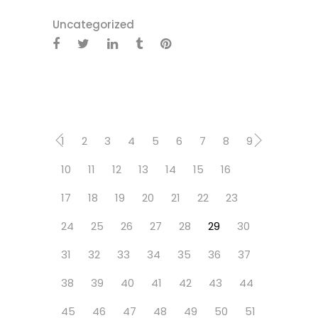
Uncategorized
1
2
3
4
5
6
7
8
9
10
11
12
13
14
15
16
17
18
19
20
21
22
23
24
25
26
27
28
29
30
31
32
33
34
35
36
37
38
39
40
41
42
43
44
45
46
47
48
49
50
51