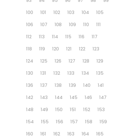
93
94
95
96
97
98
99
100
101
102
103
104
105
106
107
108
109
110
111
112
113
114
115
116
117
118
119
120
121
122
123
124
125
126
127
128
129
130
131
132
133
134
135
136
137
138
139
140
141
142
143
144
145
146
147
148
149
150
151
152
153
154
155
156
157
158
159
160
161
162
163
164
165