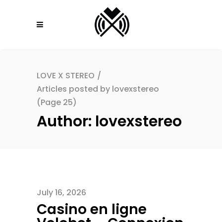
LOVE X STEREO
/
Articles posted by lovexstereo
(Page 25)
Author: lovexstereo
July 16, 2026
Casino en ligne