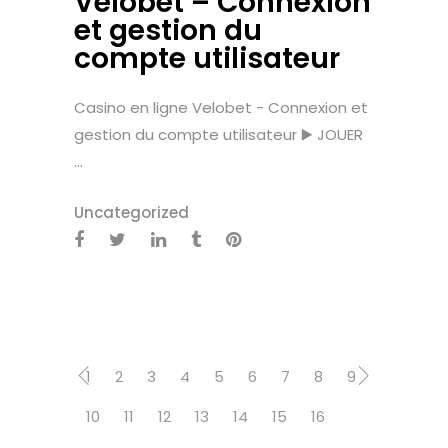
Velobet – Connexion
et gestion du
compte utilisateur
Casino en ligne Velobet - Connexion et
gestion du compte utilisateur ▶️ JOUER
...
Uncategorized
1
2
3
4
5
6
7
8
9
10
11
12
13
14
15
16