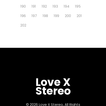
190
191
192
193
194
195
196
197
198
199
200
201
202
Love X
Stereo
© 2026 Love X Stereo, All Rights