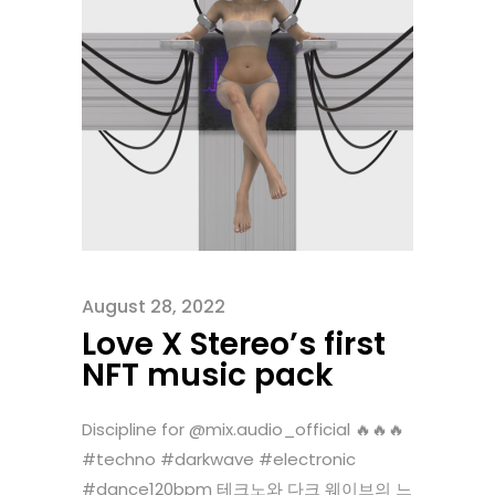
August 28, 2022
Love X Stereo’s first
NFT music pack
Discipline for @mix.audio_official 🔥🔥🔥
#techno #darkwave #electronic
#dance120bpm 테크노와 다크 웨이브의 느