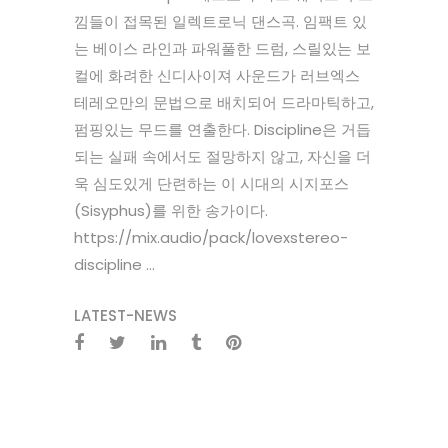
낌들이 접목된 일렉트로닉 댄스곡. 임팩트 있
는 베이스 라인과 파워풀한 드럼, 스릴있는 보
컬에 화려한 신디사이져 사운드가 러브엑스
테레오만의 문법으로 배치되어 드라마틱하고,
펌핑있는 무드를 연출한다. Discipline은 거듭
되는 실패 속에서도 절망하지 않고, 자신을 더
욱 심도있게 단련하는 이 시대의 시지포스
(Sisyphus)를 위한 송가이다.
https://mix.audio/pack/lovexstereo-
discipline ...
LATEST-NEWS