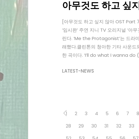
아무것도 하고 싶지 
[아무것도 하고 싶지 않아 OST Part 7] 💜 @
‘임시완’ 주연 지니 TV 오리지널 ‘아무것도
린다. ‘Me the Protagonist’
래했다.클린톤의 청아한 기타 사운드와
한 곡이다. ‘I’ll do what I wanna do 
LATEST-NEWS
1
2
3
4
5
6
7
28
29
30
31
32
33
52
53
54
55
56
57