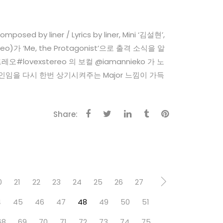
sed by liner / Lyrics by liner, Mini ‘김설현’,
가 ‘Me, the Protagonist’으로 출격 소식을 알
#lovexstereo 의 보컬 @iamannieko 가 노
을 다시 한번 상기시켜주는 Major 느낌이 가득
Share:
0
21
22
23
24
25
26
27
4
45
46
47
48
49
50
51
68
69
70
71
72
73
74
75