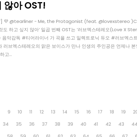
않아 OST!
tearliner - Me, the Protagonist (feat. @lovexstereo )Compo
 하고 싶지 않아’ 일곱 번째 OST는 ‘러브엑스테레오(Love X Stereo)
는 드라마 음악감독 #티어라이너 가 곡을 쓰고 일렉트로닉 듀오 #러브엑스트레오
 러브엑스테레오의 맑은 보이스가 만나 인생의 주인공은 언제나 본인임
(하고...
8
9
10
11
12
13
14
15
16
17
18
19
2
34
35
36
37
38
39
40
41
42
43
4
58
59
60
61
62
63
64
65
66
67