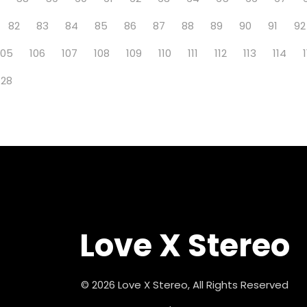
82
83
84
85
86
87
88
89
90
91
92
105
106
107
108
109
110
111
112
113
114
128
Love X Stereo
© 2026 Love X Stereo, All Rights Reserved