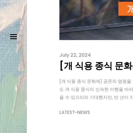
July 22, 2024
[개 식용 종식 문
[개 식용 종식 문화제] 공존의 염원을 담아
도 개 식용 종식의 신속한 이행을 바
을 수 있으리라 기대했지만, 반 년이 
LATEST-NEWS