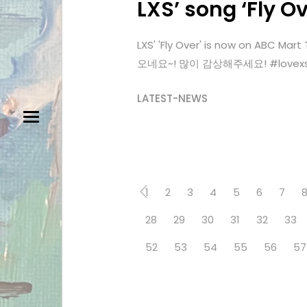
LXS’ song ‘Fly O
LXS' 'Fly Over' is now on 
오네요~! 많이 감상해주세요! #lovex
LATEST-NEWS
1
2
3
4
5
6
7
28
29
30
31
32
33
52
53
54
55
56
57