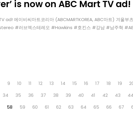
ver’ is now on ABC Mart TV ad!
ABC Mart TV ad! 에이비씨마트코리아 (ABCMARTKOREA, ABC마트) 
stereo #러브엑스테레오 #Hawkins #호킨스 #강남 #남주혁 #ABC
8
9
10
11
12
13
14
15
16
17
18
19
2
34
35
36
37
38
39
40
41
42
43
4
58
59
60
61
62
63
64
65
66
67