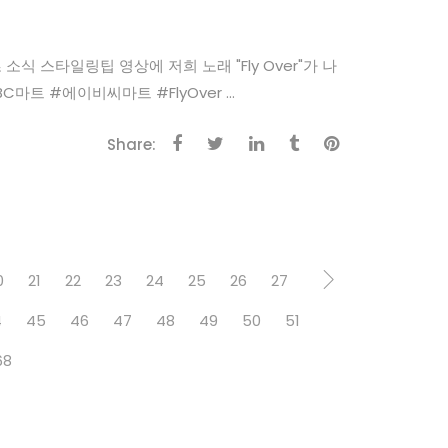
겨울부츠 소식 스타일링팁 영상에 저희 노래 "Fly Over"가 나
마트 #에이비씨마트 #FlyOver ...
Share:
0
21
22
23
24
25
26
27
4
45
46
47
48
49
50
51
68