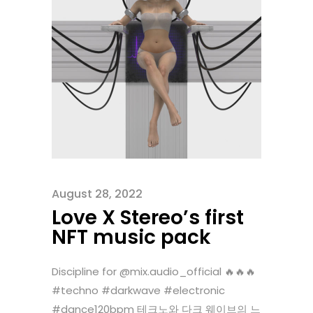
August 28, 2022
Love X Stereo’s first
NFT music pack
Discipline for @mix.audio_official 🔥🔥🔥
#techno #darkwave #electronic
#dance120bpm 테크노와 다크 웨이브의 느