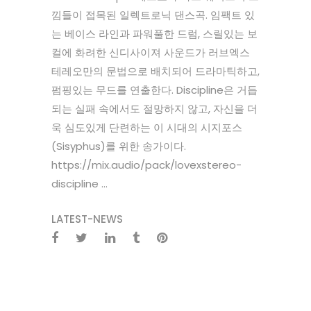
낌들이 접목된 일렉트로닉 댄스곡. 임팩트 있
는 베이스 라인과 파워풀한 드럼, 스릴있는 보
컬에 화려한 신디사이져 사운드가 러브엑스
테레오만의 문법으로 배치되어 드라마틱하고,
펌핑있는 무드를 연출한다. Discipline은 거듭
되는 실패 속에서도 절망하지 않고, 자신을 더
욱 심도있게 단련하는 이 시대의 시지포스
(Sisyphus)를 위한 송가이다.
https://mix.audio/pack/lovexstereo-
discipline ...
LATEST-NEWS