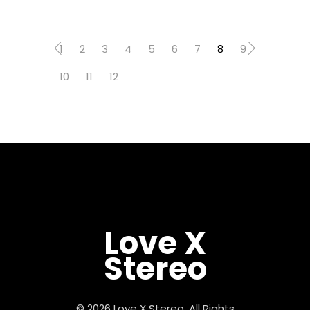
1
2
3
4
5
6
7
8
9
10
11
12
Love X
Stereo
© 2026 Love X Stereo, All Rights