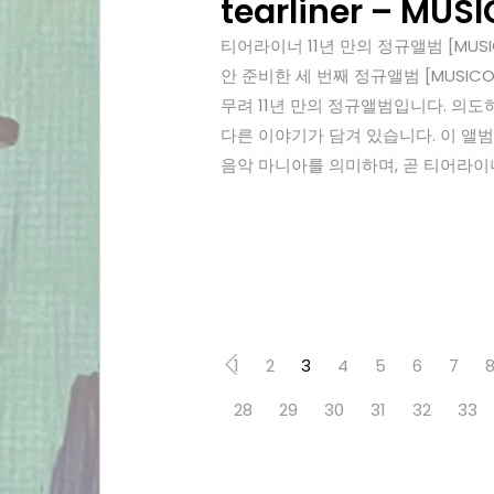
tearliner – MUS
티어라이너 11년 만의 정규앨범 [MUSI
안 준비한 세 번째 정규앨범 [MUSI
무려 11년 만의 정규앨범입니다. 의도하
다른 이야기가 담겨 있습니다. 이 앨범
음악 마니아를 의미하며, 곧 티어라이너.
1
2
3
4
5
6
7
28
29
30
31
32
33