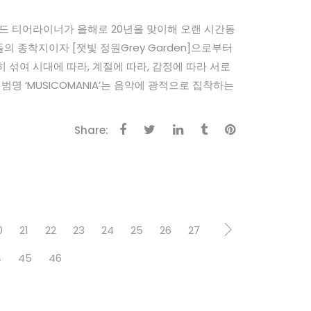
 인디밴드 티어라이너가 올해로 20년을 맞이해 오랜 시간동
의 종착지이자 [잿빛 정원Grey Garden]으로부터
히 섞여 시대에 따라, 계절에 따라, 감정에 따라 서로
 ‘MUSICOMANIA’는 음악에 광적으로 집착하는
Share:
0
21
22
23
24
25
26
27
4
45
46