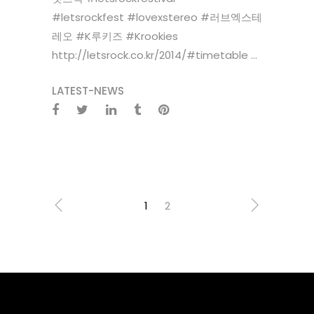
#letsrockfest #lovexstereo #러브엑스테
레오 #K루키즈 #Krookies
http://letsrock.co.kr/2014/#timetable ...
LATEST-NEWS
1
2