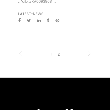
…/alb…/KA0093808 ...
LATEST-NEWS
1
2