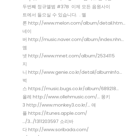
두번째 정규앨범 #37B 이제 모든 음원사이
트에서 들으실 수 있습니다. . 멜
론 http://www.melon.com/album/detail.htm…
네이
버 http://music.naver.com/album/index.nhn…
엠
넷 http://www.mnet.com/album/2534115
지
니 http://www.genie.co.kr/detail/albumInfo…
벅
스 https://music.bugs.co.kr/album/689218…
올레 http://www.ollehmusic.com/… 몽키
3 http://www.monkey3.co.kr/… 애
플 https://itunes.apple.com/
…/3…/1311203597 소리바
다 http://www.soribada.com/