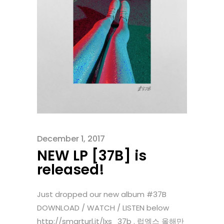
December 1, 2017
NEW LP [37B] is
released!
Just dropped our new album #37B
DOWNLOAD / WATCH / LISTEN below
http://smarturl.it/lxs_37b . 럽엑스 올해만