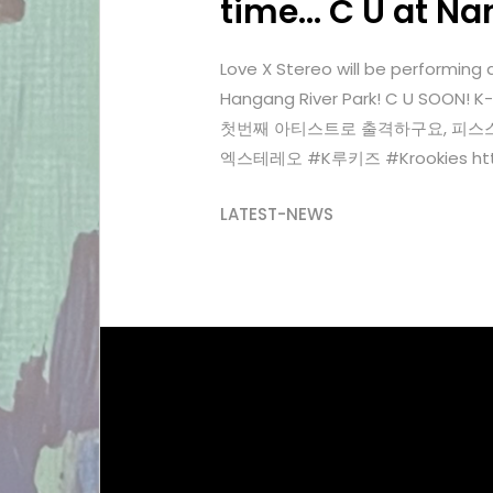
time… C U at Nan
Love X Stereo will be performing a
Hangang River Park! C U
첫번째 아티스트로 출격하구요, 피스스테이지에
엑스테레오 #K루키즈 #Krookies http://
LATEST-NEWS