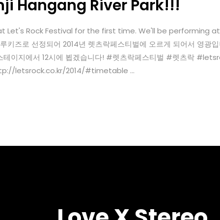
ji Hangang River Park!!!
t Let's Rock Festival for the first time. We'll be performing
 SOON! K-루키즈로 선정되어 2014년 렛츠락페스티벌에 오르게 되어서 영
서 12시에 뵙겠습니다! #렛츠락페스티벌 #렛츠락 #letsrockfestiv
letsrock.co.kr/2014/#timetable ...
Love X Stereo