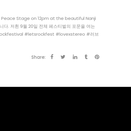
 at Peace Stage on 12pm at the beautiful Nanji
광입니다. 저흰 9월 20일 전체 페스티벌의 포문을 여는
al #letsrockfest #lovexstereo #러브
Share: