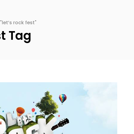
let’s rock fest"
st Tag